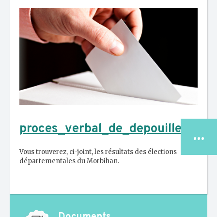
...
proces_verbal_de_depouillement
Vous trouverez, ci-joint, les résultats des élections
départementales du Morbihan.
LE CONSEIL
NATIONAL